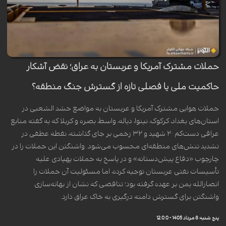
حملات مشترک آمریکا و عربستان به عراق؛ نقض آشکار
حاکمیت ملی یا فصلی تازه از گسترش جنگ منطقه‌؟
حملات هوایی مشترک آمریکا و عربستان به مواضع حشد الشعبی در
استان‌های بغداد، کرکوک، نینوا، دیاله، واسط، بصره و کربلا که به گفته منابع
عراقی دست‌کم ۲۰ شهید و ۳۲ زخمی بر جای گذاشته، نقطه عطفی در
تشدید تنش‌های منطقه‌ای محسوب می‌شود. واشنگتن این حملات را در
چارچوب «دفاع پیش‌دستانه» و در پاسخ به حملات پهپادی علیه
تأسیسات نفتی عربستان توجیه کرده، اما مسئولیت آن حملات را
انصارالله یمن بر عهده گرفته بود؛ تناقضی که نشان از بهانه‌سازی
واشنگتن برای گسترش دامنه درگیری به خاک عراق دارد.
پنج شنبه 8 مرداد 1405 - 12:0:0