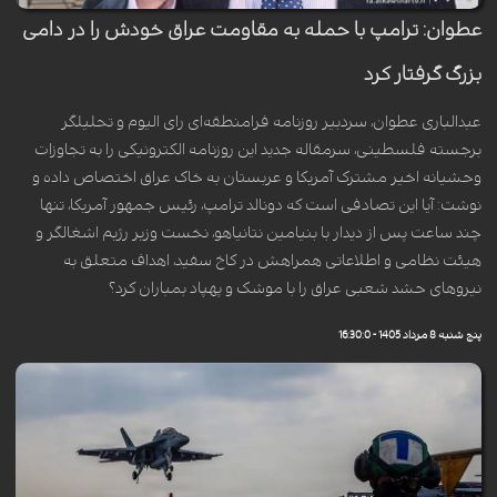
عطوان: ترامپ با حمله به مقاومت عراق خودش را در دامی
بزرگ گرفتار کرد
عبدالباری عطوان، سردبیر روزنامه فرامنطقه‌ای رای الیوم و تحلیلگر
برجسته فلسطینی، سرمقاله جدید این روزنامه الکترونیکی را به تجاوزات
وحشیانه اخیر مشترک آمریکا و عربستان به خاک عراق اختصاص داده و
نوشت: آیا این تصادفی است که دونالد ترامپ، رئیس جمهور آمریکا، تنها
چند ساعت پس از دیدار با بنیامین نتانیاهو، نخست وزیر رژیم اشغالگر و
هیئت نظامی و اطلاعاتی همراهش در کاخ سفید، اهداف متعلق به
نیروهای حشد شعبی عراق را با موشک و پهپاد بمباران کرد؟
پنج شنبه 8 مرداد 1405 - 16:30:0