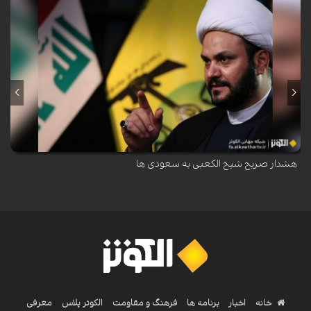
دبیرکل جنبش نجباء بر ضرورت پاسخ قاطع به تجاوز اخیر سعودی آمریکایی به
عراق تاکید کرد.
هشدار صریح شیخ الکعبی به سعودی ها
خانه
اخبار
برنامه ها
فرهنگ و مقاومت
الکوثر پلاس
معرفی