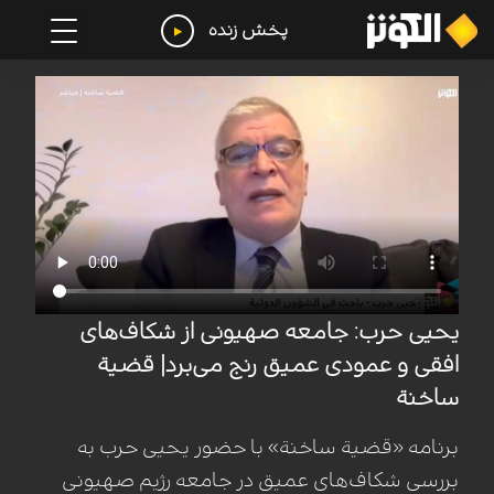
پخش زنده
یحیى حرب: جامعه صهیونی از شکاف‌های
افقی و عمودی عمیق رنج می‌برد| قضیة
ساخنة
برنامه «قضیة ساخنة» با حضور یحیى حرب به
بررسی شکاف‌های عمیق در جامعه رژیم صهیونی