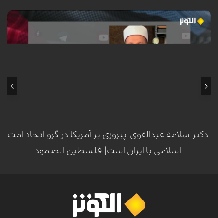
سلامة عبدالقوی، عالم برجسته اهل سنت و داعیه‌دار ازهري، با تأکید بر قدرت و
توانمندی امت اسلامی، اعلام کرد که این امت قادر به شکست آمریکا است. او در
این راستا، هم‌پیمانی با ایران را راهکاری کلیدی برای آزادسازی مسجدالاقصی و
مقابله با استکبار جهانی دانست.
دکتر سلامة عبدالقوی: پیروزی بر آمریکا در گرو اتحاد امت
اسلامی با ایران است| فلسطين الصمود