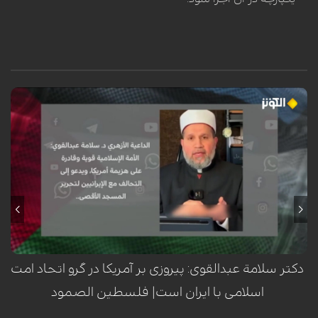
سلامة عبدالقوی، عالم برجسته اهل سنت و داعیه‌دار ازهري، با تأکید بر قدرت و
توانمندی امت اسلامی، اعلام کرد که این امت قادر به شکست آمریکا است. او در
این راستا، هم‌پیمانی با ایران را راهکاری کلیدی برای آزادسازی مسجدالاقصی و
مقابله با استکبار جهانی دانست.
دکتر سلامة عبدالقوی: پیروزی بر آمریکا در گرو اتحاد امت
اسلامی با ایران است| فلسطين الصمود