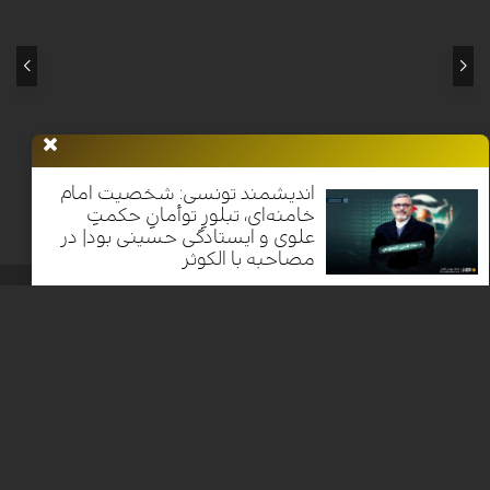
اندیشمند تونسی: شخصیت امام
خامنه‌ای، تبلورِ توأمانِ حکمتِ
علوی و ایستادگی حسینی بود| در
مصاحبه با الکوثر
خانه
اخبار
برنامه ها
فرهنگ و مقاومت
الکوثر پلاس
معرفی
الکوثر