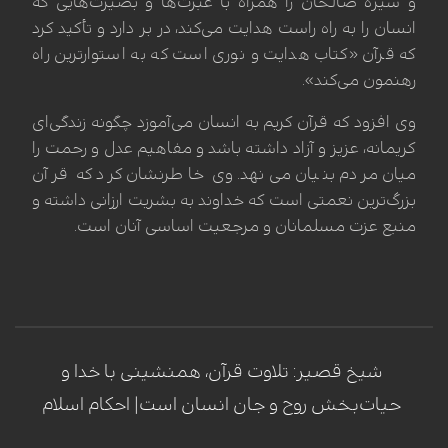
و سیره صالحان را همراه با عبرت‌ها و بصیرت‌هایی که
انسان را به راه راست هدایت می‌کند، در بر دارد و تأکید کرد
که قرآن «کتاب هدایت و نوری است که به استوارترین راه
رهنمون می‌کند».
وی افزود که قرآن کریم به انسان می‌آموزد چگونه زندگی‌ای
کریمانه، عزیز و آزاد داشته باشد و مفاهیم عدل و رحمت را
میان مردم بنیان می‌نهد. وی خاطرنشان کرد که قرآن
بزرگ‌ترین نعمتی است که خداوند به بشریت ارزانی داشته و
منبع عزت مسلمانان و مرجعیت اساسی آنان است.
استاد سطوح عالی حوزه علمیه، شیخ اسد محمد قصیر، در گفت‌وگو با برنامه
«احکام اسلام» شبکه الکوثر، قرآن کریم را بهار دل‌ها و حیات‌بخش روحانی
انسان دانست و تأکید کرد که این کتاب آسمانی با پیوند مستقیم انسان به خدا،
منظومه‌ای کامل از ارزش‌ها، اخلاق، عدالت و رحمت را ارائه می‌دهد و بزرگ‌ترین
نعمت الهی و منبع عزت و مرجعیت اساسی مسلمانان محسوب می‌شود.
شیخ قصیر: تلاوت قرآن، همنشینی با خدا و
حیات‌بخش روح و جان انسان است| احکام اسلام