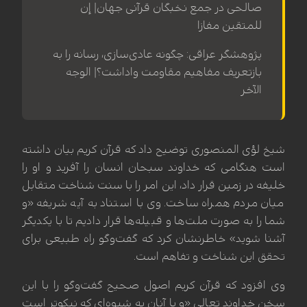
صالحی در جمع نخبگان قرآنی جهان| إن
للمتقین مفازا
پژوهشگر عراقی: چگونه عادی‌سازی، رسانه را به
بازتعریف مفاهیم مقاومت واداشت؟| الوجه
الآخر
شیخ لؤی المنصوری توضیح داد که قرآن کریم بیان داشته
است هنگامی که خداوند سبحان انسان را آفرید و او را
خلیفه در زمین قرار داد، این امر را با سنت شناخت متقابل
میان مردم همراه ساخت. وی با استناد به آیه شریفه «و
شما را به صورت ملت‌ها و قبیله‌ها قرار دادیم تا با یکدیگر
آشنا شوید» خاطرنشان کرد که گفت‌وگو راه طبیعی برای
تحقق این شناخت و تفاهم است.
وی افزود که قرآن کریم اصول صحیح گفت‌وگو را با این
سخن خداوند تعالی «و با آنان به شیوه‌ای که نیکوتر است