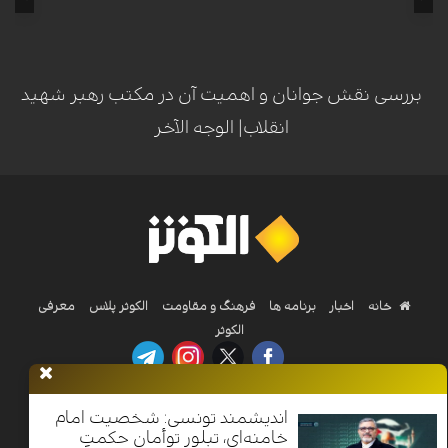
بررسی نقش جوانان و اهمیت آن در مکتب رهبر شهید
انقلاب| الوجه الآخر
خانه
اخبار
برنامه ها
فرهنگ و مقاومت
الکوثر پلاس
معرفی
الکوثر
Nilesat 11900 V | Badr 8 11747 V | Badr5 12284 V
اندیشمند تونسی: شخصیت امام
خامنه‌ای، تبلورِ توأمانِ حکمتِ
تمامی حقوق محفوظ است