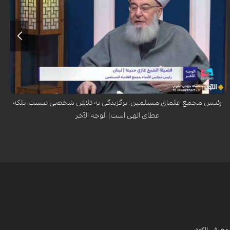
شیخ غازی حنینه، رئیس هیئت امنای تجمع علمای مسلمان، در گفت‌وگو با
برنامه «الوجه الآخر» شبکه الکوثر تأکید کرد که مسئله «برگزیدگی» امری صرفاً
الهی است که خداوند بر اساس علم و حکمت خود به بندگانش عطا می‌کند و
اصحاب کسا مصداق بارز این برگزیدگان هستند.
رئیس مجمع علمای مسلمین: برگزیدگی به تلاش شخصی نیست، بلکه
عطای الهی است| الوجه الآخر
معرفی الکوثر