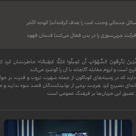
ائل جنجالی وحدت امت را هدف گرفته‌اند| الوجه الآخر
رآیند چربی‌سوزی را در بدن فعال می‌کند| فنجان قهوه
ینَ یَتَّبِعُونَ الشَّهَوَاتِ أَن تَمِیلُوا مَیْلًا عَظِیمًا» خاطرنشان 
یخ است و لزوم مقابله آگاهانه با آن را گوشزد می‌کند.
 دارند که در زمینه‌های گوناگون از جمله شهرت، ثروت و قدرت، بر 
انه‌ای تصریح کرد هرچند برخی از تولیدکنندگان قصد سوء ندارند و 
یر عمیق این جریان‌ها بر فرهنگ عمومی است.