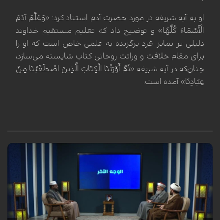
او به آیه شریفه در مورد حضرت آدم استناد کرد: «وَعَلَّمَ آدَمَ
الْأَسْمَاءَ كُلَّهَا» و توضیح داد که تعلیم مستقیم خداوند
دلیلی بر تمایز فرد برگزیده به علمی خاص است که او را
برای مقام خلافت و وراثت روحانی کتاب شایسته می‌سازد،
چنان‌که در آیه شریفه «ثُمَّ أَوْرَثْنَا الْكِتَابَ الَّذِينَ اصْطَفَيْنَا مِنْ
عِبَادِنَا» آمده است.