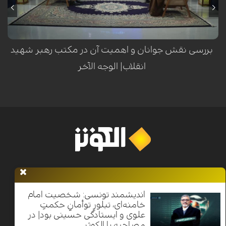
بررسی نقش جوانان و اهمیت آن در مکتب رهبر شهید
انقلاب| الوجه الآخر
خانه
اخبار
برنامه ها
فرهنگ و مقاومت
الکوثر پلاس
معرفی
الکوثر
اندیشمند تونسی: شخصیت امام
خامنه‌ای، تبلورِ توأمانِ حکمتِ
علوی و ایستادگی حسینی بود| در
Nilesat 11900 V | Badr 8 11747 V | Badr5 12284 V
مصاحبه با الکوثر