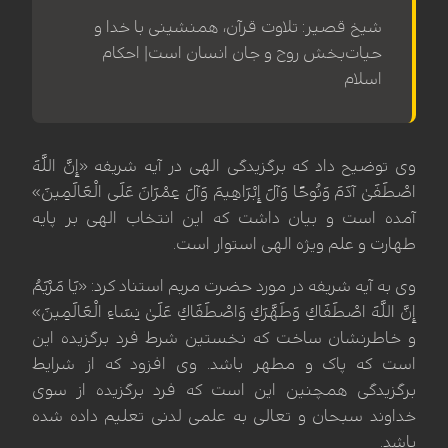
شیخ قصیر: تلاوت قرآن، همنشینی با خدا و
حیات‌بخش روح و جان انسان است| احکام
اسلام
وی توضیح داد که برگزیدگی الهی در آیه شریفه «إِنَّ اللَّهَ
اصْطَفَىٰ آدَمَ وَنُوحًا وَآلَ إِبْرَاهِيمَ وَآلَ عِمْرَانَ عَلَى الْعَالَمِينَ»
آمده است و بیان داشت که این انتخاب الهی بر پایه
طهارت و علم ویژه الهی استوار است.
وی به آیه شریفه در مورد حضرت مریم استناد کرد: «يَا مَرْيَمُ
إِنَّ اللَّهَ اصْطَفَاكِ وَطَهَّرَكِ وَاصْطَفَاكِ عَلَىٰ نِسَاءِ الْعَالَمِينَ»
و خاطرنشان ساخت که نخستین شرط فرد برگزیده این
است که پاک و مطهر باشد. وی افزود که از شرایط
برگزیدگی همچنین این است که فرد برگزیده از سوی
خداوند سبحان و تعالی به علمی لدنی تعلیم داده شده
باشد.