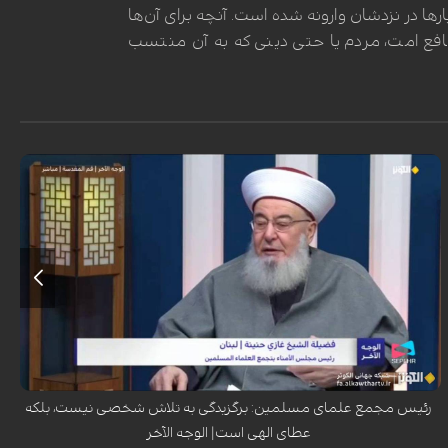
رها در نزدشان وارونه شده است. آنچه برای آن‌ها
فع امت، مردم یا حتی دینی که به آن منتسب
شیخ غازی حنینه، رئیس هیئت امنای تجمع علمای مسلمان، در گفت‌وگو با
برنامه «الوجه الآخر» شبکه الکوثر تأکید کرد که مسئله «برگزیدگی» امری صرفاً
الهی است که خداوند بر اساس علم و حکمت خود به بندگانش عطا می‌کند و
اصحاب کسا مصداق بارز این برگزیدگان هستند.
رئیس مجمع علمای مسلمین: برگزیدگی به تلاش شخصی نیست، بلکه
عطای الهی است| الوجه الآخر