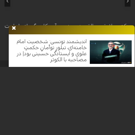
این راستا، هم‌پیمانی با ایران را راهکاری کلیدی برای آزادسازی مسجدالاقصی و
مقابله با استکبار جهانی دانست.
دکتر سلامة عبدالقوی: پیروزی بر آمریکا در گرو اتحاد امت
اسلامی با ایران است| فلسطين الصمود
اندیشمند تونسی: شخصیت امام
خامنه‌ای، تبلورِ توأمانِ حکمتِ
علوی و ایستادگی حسینی بود| در
مصاحبه با الکوثر
خانه
اخبار
برنامه ها
فرهنگ و مقاومت
الکوثر پلاس
معرفی
الکوثر
Nilesat 11900 V | Badr 8 11747 V | Badr5 12284 V