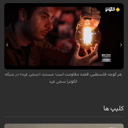
مستند «سجن غزه» در شبکه الکوثر، تصویری عمیق و تأثیرگذار از زندگی مردم
فلسطین در سایه محاصره و اشغال صهیونیستی ارائه می‌دهد؛ جایی که هر
خیابان و هر کوچه، فریادی است از مقاومت، درد و امید صاحبان اصلی این
سرزمین.
هر کوچه فلسطین، قصه مقاومت است؛ مستند «سجن غزه» در شبکه
الکوثر| سجن غزه
کلیپ ها