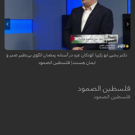
دکتر یحیی ابو زکریا، اندیشمند و فعال رسانه‌ای الجزایری، در برنامه «فلسطین
الصمود» از شبکه الکوثر با اشاره به استقبال کودکان غزه از ماه رمضان در
شرایط ...
دکتر یحیی ابو زکریا: کودکان غزه در آستانه رمضان الگوی بی‌نظیر صبر و
ایمان هستند| فلسطین الصمود
فلسطین الصمود
فلسطین الصمود