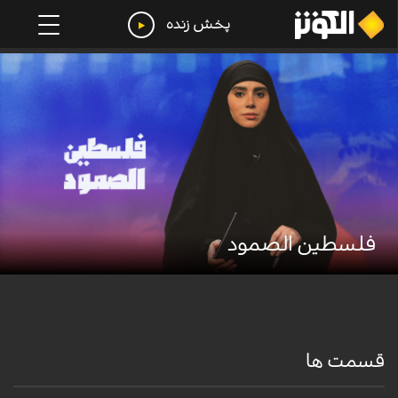
پخش زنده
فلسطین الصمود
قسمت ها