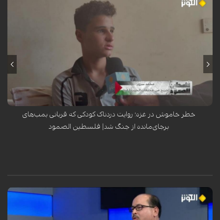
محمد سرور، کودک فلسطینی ساکن اردوگاه النصیرات در نوار غزه، هنگام عبور
از کنار تپه‌وری در این منطقه، هدف انفجار یک گلوله یا ماده منفجره باقیمانده
از ار...
خطر خاموش در غزه؛ روایت دردناک کودکی که قربانی بمب‌های
برجای‌مانده از جنگ شد| فلسطین الصمود