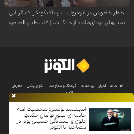
خطر خاموش در غزه؛ روایت دردناک کودکی که قربانی
بمب‌های برجای‌مانده از جنگ شد| فلسطین الصمود
خانه
اخبار
برنامه ها
فرهنگ و مقاومت
الکوثر پلاس
معرفی
الکوثر
اندیشمند تونسی: شخصیت امام
Nilesat 11900 V | Badr 8 11747 V | Badr5 12284 V
خامنه‌ای، تبلورِ توأمانِ حکمتِ
علوی و ایستادگی حسینی بود| در
مصاحبه با الکوثر
تمامی حقوق محفوظ است