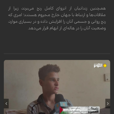
همچنین زندانیان از انزوای کامل رنج می‌برند، زیرا از
ملاقات‌ها و ارتباط با جهان خارج محروم هستند؛ امری که
رنج روانی و جسمی آنان را افزایش داده و در بسیاری موارد،
وضعیت آنان را در هاله‌ای از ابهام قرار می‌دهد.
محمد سرور، کودک فلسطینی ساکن اردوگاه النصیرات در نوار غزه، هنگام عبور
از کنار تپه‌وری در این منطقه، هدف انفجار یک گلوله یا ماده منفجره باقیمانده
از ارتش اشغالگر اسرائیل قرار گرفت. این انفجار که در یک لحظه‌ی گذرا رخ داد،
مسیر زندگی او را برای همیشه دگرگون ساخت؛ به طوری که منجر به قطع هر
دو پا، فلج شدن دست چپ، فلج نیمی از صورت و آسیب جدی به بینایی وی
گردید. این حادثه‌ی تلخ، بار دیگر هشداری است بر خطر مستمر مواد منفجره
برجای‌مانده از جنگ در مناطق مختلف غزه.