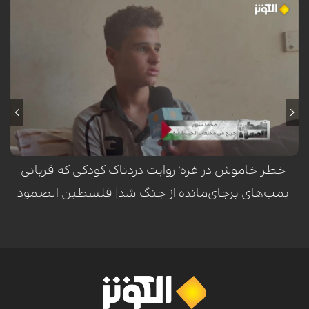
محمد سرور، کودک فلسطینی ساکن اردوگاه النصیرات در نوار غزه، هنگام عبور
از کنار تپه‌وری در این منطقه، هدف انفجار یک گلوله یا ماده منفجره باقیمانده
از ارتش اشغالگر اسرائیل قرار گرفت. این انفجار که در یک لحظه‌ی گذرا رخ داد،
مسیر زندگی او را برای همیشه دگرگون ساخت؛ به طوری که منجر به قطع هر
دو پا، فلج شدن دست چپ، فلج نیمی از صورت و آسیب جدی به بینایی وی
گردید. این حادثه‌ی تلخ، بار دیگر هشداری است بر خطر مستمر مواد منفجره
برجای‌مانده از جنگ در مناطق مختلف غزه.
خطر خاموش در غزه؛ روایت دردناک کودکی که قربانی
بمب‌های برجای‌مانده از جنگ شد| فلسطین الصمود