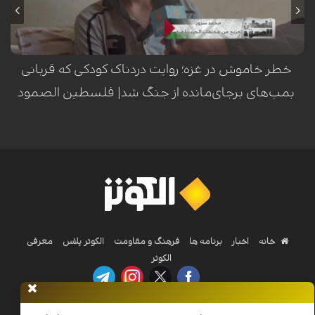
گردید. این حادثه‌ی تلخ، بار دیگر هشداری است بر خطر مستمر مواد منفجره
برجای‌مانده از جنگ در مناطق مختلف غزه.
خطر خاموش در غزه؛ روایت دردناک کودکی که قربانی
بمب‌های برجای‌مانده از جنگ شد| فلسطین الصمود
خانه
اخبار
برنامه ها
فرهنگ و مقاومت
الکوثر پلاس
معرفی
الکوثر
Nilesat 11900 V | Badr 8 11747 V | Badr5 12284 V