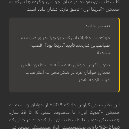
فلسطینیان، به‌ویژه در میان جوانان و گروه‌هایی که به
جنبش «آمریکا اول» تعلق دارند، نشان داده است.
بیشتر بدانید
موقعیت جغرافیایی کلیدی؛ چرا اجرای ضربه به
طباطبایی نیازمند تأیید آمریکا بود؟| قضیة
ساخنة
تحول نگرش جهانی به مسأله فلسطین؛ نقش
صدای جوانان غزه در شکل‌دهی به اعتراضات
غرب| الوجه الاخر
این نظرسنجی گزارش داد که 40.8% از جوانان وابسته به
جنبش «آمریکا اول» با محدوده سنی 18 تا 29 سال،
همبستگی خود را با فلسطینیان ابراز کرده‌اند، در حالی که
تنها 24.2% با رژیم صهیونیستی ابراز همبستگی نموده‌اند.