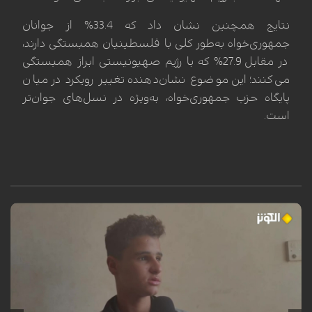
نتایج همچنین نشان داد که 33.4% از جوانان
جمهوری‌خواه به‌طور کلی با فلسطینیان همبستگی دارند،
در مقابل 27.9% که با رژیم صهیونیستی ابراز همبستگی
می‌کنند؛ این موضوع نشان‌دهنده تغییر رویکرد در میان
پایگاه حزب جمهوری‌خواه، به‌ویژه در نسل‌های جوان‌تر
است.
محمد سرور، کودک فلسطینی ساکن اردوگاه النصیرات در نوار غزه، هنگام عبور
از کنار تپه‌وری در این منطقه، هدف انفجار یک گلوله یا ماده منفجره باقیمانده
از ارتش اشغالگر اسرائیل قرار گرفت. این انفجار که در یک لحظه‌ی گذرا رخ داد،
مسیر زندگی او را برای همیشه دگرگون ساخت؛ به طوری که منجر به قطع هر
دو پا، فلج شدن دست چپ، فلج نیمی از صورت و آسیب جدی به بینایی وی