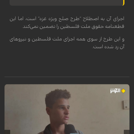
اجرای آن به اصطلاح “طرح صلح ویژه غزه” است، اما این
قطعنامه حقوق ملت فلسطین را تضمین نمی‌کند.
و این طرح از سوی همه اجزای ملت فلسطین و نیروهای
آن رد شده است.
محمد سرور، کودک فلسطینی ساکن اردوگاه النصیرات در نوار غزه، هنگام عبور
از کنار تپه‌وری در این منطقه، هدف انفجار یک گلوله یا ماده منفجره باقیمانده
از ارتش اشغالگر اسرائیل قرار گرفت. این انفجار که در یک لحظه‌ی گذرا رخ داد،
مسیر زندگی او را برای همیشه دگرگون ساخت؛ به طوری که منجر به قطع هر
دو پا، فلج شدن دست چپ، فلج نیمی از صورت و آسیب جدی به بینایی وی