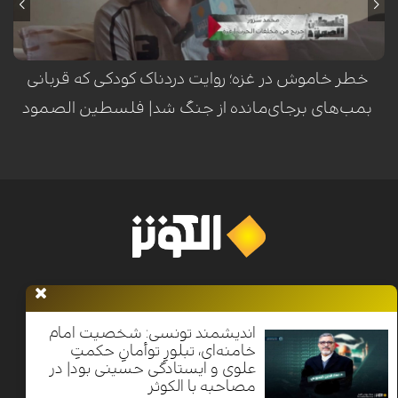
گردید. این حادثه‌ی تلخ، بار دیگر هشداری است بر خطر مستمر مواد منفجره
برجای‌مانده از جنگ در مناطق مختلف غزه.
خطر خاموش در غزه؛ روایت دردناک کودکی که قربانی
بمب‌های برجای‌مانده از جنگ شد| فلسطین الصمود
خانه
اخبار
برنامه ها
فرهنگ و مقاومت
الکوثر پلاس
معرفی
الکوثر
اندیشمند تونسی: شخصیت امام
خامنه‌ای، تبلورِ توأمانِ حکمتِ
علوی و ایستادگی حسینی بود| در
Nilesat 11900 V | Badr 8 11747 V | Badr5 12284 V
مصاحبه با الکوثر