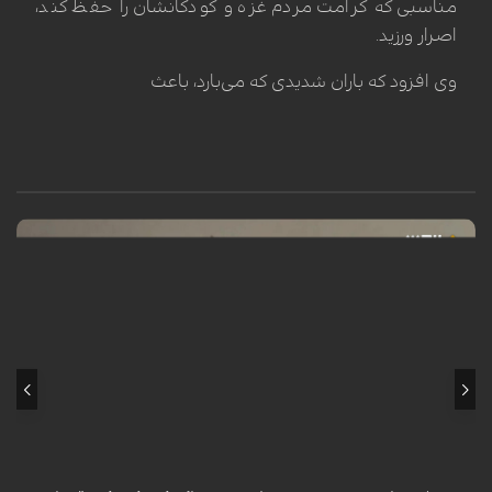
مناسبی که کرامت مردم غزه و کودکانشان را حفظ کند،
اصرار ورزید.
وی افزود که باران شدیدی که می‌بارد، باعث
محمد سرور، کودک فلسطینی ساکن اردوگاه النصیرات در نوار غزه، هنگام عبور
از کنار تپه‌وری در این منطقه، هدف انفجار یک گلوله یا ماده منفجره باقیمانده
از ارتش اشغالگر اسرائیل قرار گرفت. این انفجار که در یک لحظه‌ی گذرا رخ داد،
مسیر زندگی او را برای همیشه دگرگون ساخت؛ به طوری که منجر به قطع هر
دو پا، فلج شدن دست چپ، فلج نیمی از صورت و آسیب جدی به بینایی وی
گردید. این حادثه‌ی تلخ، بار دیگر هشداری است بر خطر مستمر مواد منفجره
برجای‌مانده از جنگ در مناطق مختلف غزه.