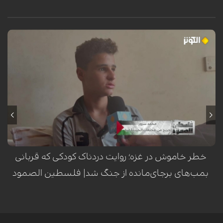
محمد سرور، کودک فلسطینی ساکن اردوگاه النصیرات در نوار غزه، هنگام عبور
از کنار تپه‌وری در این منطقه، هدف انفجار یک گلوله یا ماده منفجره باقیمانده
از ارتش اشغالگر اسرائیل قرار گرفت. این انفجار که در یک لحظه‌ی گذرا رخ داد،
مسیر زندگی او را برای همیشه دگرگون ساخت؛ به طوری که منجر به قطع هر
دو پا، فلج شدن دست چپ، فلج نیمی از صورت و آسیب جدی به بینایی وی
گردید. این حادثه‌ی تلخ، بار دیگر هشداری است بر خطر مستمر مواد منفجره
برجای‌مانده از جنگ در مناطق مختلف غزه.
خطر خاموش در غزه؛ روایت دردناک کودکی که قربانی
بمب‌های برجای‌مانده از جنگ شد| فلسطین الصمود