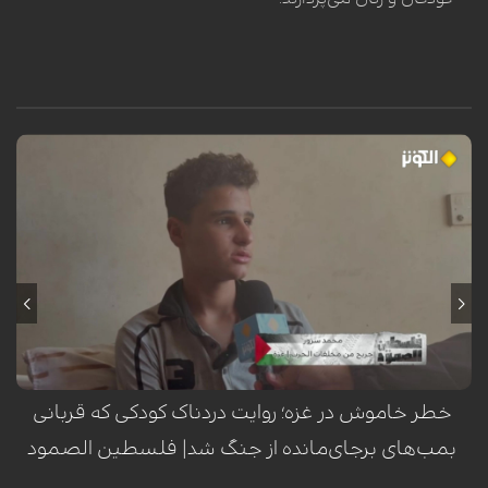
محمد سرور، کودک فلسطینی ساکن اردوگاه النصیرات در نوار غزه، هنگام عبور
از کنار تپه‌وری در این منطقه، هدف انفجار یک گلوله یا ماده منفجره باقیمانده
از ارتش اشغالگر اسرائیل قرار گرفت. این انفجار که در یک لحظه‌ی گذرا رخ داد،
مسیر زندگی او را برای همیشه دگرگون ساخت؛ به طوری که منجر به قطع هر
دو پا، فلج شدن دست چپ، فلج نیمی از صورت و آسیب جدی به بینایی وی
گردید. این حادثه‌ی تلخ، بار دیگر هشداری است بر خطر مستمر مواد منفجره
برجای‌مانده از جنگ در مناطق مختلف غزه.
خطر خاموش در غزه؛ روایت دردناک کودکی که قربانی
بمب‌های برجای‌مانده از جنگ شد| فلسطین الصمود