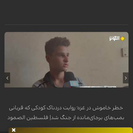
محمد سرور، کودک فلسطینی ساکن اردوگاه النصیرات در نوار غزه، هنگام عبور
از کنار تپه‌وری در این منطقه، هدف انفجار یک گلوله یا ماده منفجره باقیمانده
از ارتش اشغالگر اسرائیل قرار گرفت. این انفجار که در یک لحظه‌ی گذرا رخ داد،
مسیر زندگی او را برای همیشه دگرگون ساخت؛ به طوری که منجر به قطع هر
دو پا، فلج شدن دست چپ، فلج نیمی از صورت و آسیب جدی به بینایی وی
گردید. این حادثه‌ی تلخ، بار دیگر هشداری است بر خطر مستمر مواد منفجره
برجای‌مانده از جنگ در مناطق مختلف غزه.
خطر خاموش در غزه؛ روایت دردناک کودکی که قربانی
بمب‌های برجای‌مانده از جنگ شد| فلسطین الصمود