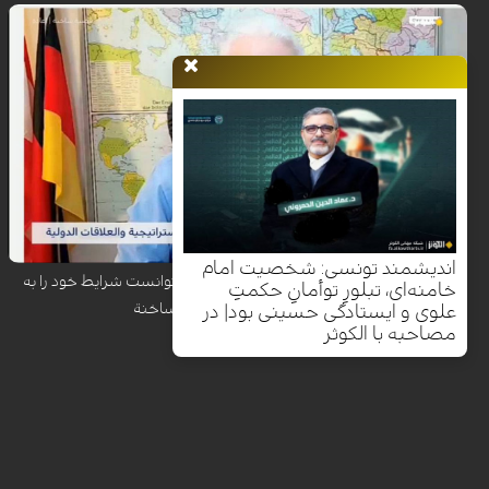
رضوان قاسم، بنیانگذار مرکز بروجن برای مطالعات راهبردی، در گفت‌وگو با
شبکه الکوثر تأکید کرد که تقویت نظامی گسترده آمریکا در منطقه با هدف فشار
روانی و سیاسی بر ایران انجام شده، اما واشنگتن به دلیل هشدار کارشناسان
درباره تبدیل هرگونه درگیری به جنگی فرسایشی و طولانی‌مدت، تمایل واقعی
برای ورود به جنگ ندارد.
اندیشمند تونسی: شخصیت امام
رضوان قاسم: ترامپ با وجود کارزار نظامی، نتوانست شرایط خود را به
خامنه‌ای، تبلورِ توأمانِ حکمتِ
تهران تحمیل کند| قضیة ساخنة
علوی و ایستادگی حسینی بود| در
مصاحبه با الکوثر