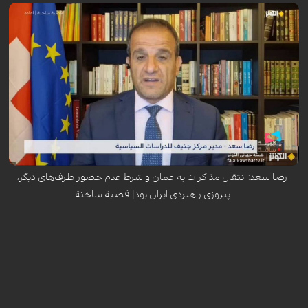
رضا سعد، مدیر مرکز ژنو برای مطالعات سیاسی، در گفت‌وگو با شبکه الکوثر
تأکید کرد که ایران با موفقیت توانست مذاکرات غیرمستقیم با آمریکا را به
پرونده هسته‌ای محدود کند و سایر موضوعات منطقه‌ای را از میز مذاکره خارج
نماید. وی انتقال مذاکرات به عمان و شرط عدم حضور طرف‌های دیگر را از نقاط
قوت راهبرد تهران ارزیابی کرد و افزود که دور آینده مذاکرات در ژنو با وجود
تهدیدهای ترامپ برای استفاده از گزینه نظامی، در فضای تشدید فشارهای
سیاسی و رسانه‌ای برگزار خواهد شد.
رضا سعد: انتقال مذاکرات به عمان و شرط عدم حضور طرف‌های دیگر،
پیروزی راهبردی ایران بود| قضیة ساخنة