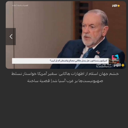
اظهارات جنجالی مایک هاکابی، سفیر آمریکا در رژیم صهیونیستی، درباره تسلط
این رژیم بر تمام سرزمین‌های غرب آسیا بر اساس تفاسیر توراتی، موج گسترده‌ای
از خشم در جهان اسلام و حتی انتقاداتی را در داخل آمریکا برانگیخته است.
خشم جهان اسلام از اظهارات هاکابی: سفیر آمریکا خواستار تسلط
صهیونیست‌ها بر غرب آسیا شد| قضیة ساخنة