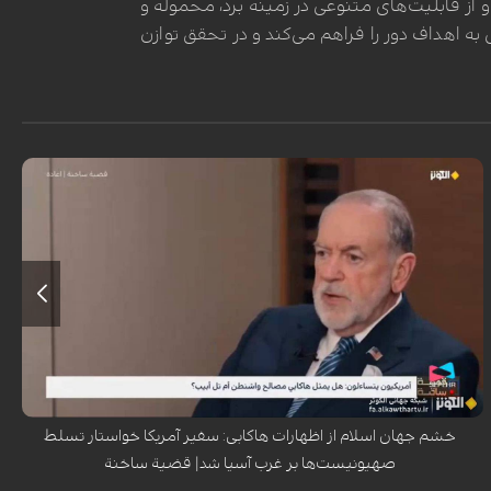
ز قابلیت‌های متنوعی در زمینه برد، محموله و
ه اهداف دور را فراهم می‌کند و در تحقق توازن
اظهارات جنجالی مایک هاکابی، سفیر آمریکا در رژیم صهیونیستی، درباره تسلط
این رژیم بر تمام سرزمین‌های غرب آسیا بر اساس تفاسیر توراتی، موج گسترده‌ای
از خشم در جهان اسلام و حتی انتقاداتی را در داخل آمریکا برانگیخته است.
خشم جهان اسلام از اظهارات هاکابی: سفیر آمریکا خواستار تسلط
صهیونیست‌ها بر غرب آسیا شد| قضیة ساخنة