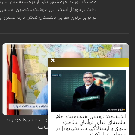
موشک دوربرد خرمشهر یکی از برجسته‌ترین این س
دقت برخوردار است. این موشک عنصری اساسی در دک
در برابر برتری هوایی دشمنان نقش دارد، ضمن این
رضوان قاسم، بنیانگذار مرکز بروجن برای مطالعات راهبردی، در گفت‌وگو با
شبکه الکوثر تأکید کرد که تقویت نظامی گسترده آمریکا در منطقه با هدف فشار
روانی و سیاسی بر ایران انجام شده، اما واشنگتن به دلیل هشدار کارشناسان
درباره تبدیل هرگونه درگیری به جنگی فرسایشی و طولانی‌مدت، تمایل واقعی
برای ورود به جنگ ندارد.
اندیشمند تونسی: شخصیت امام
رضوان قاسم: ترامپ با وجود کارزار نظامی، نتوانست شرایط خود را به
خامنه‌ای، تبلورِ توأمانِ حکمتِ
تهران تحمیل کند| قضیة ساخنة
علوی و ایستادگی حسینی بود| در
مصاحبه با الکوثر