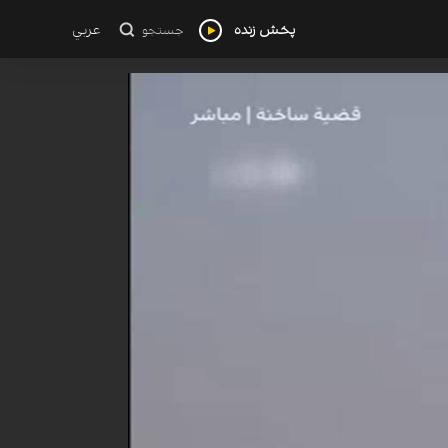
پخش زنده
عربي
جستجو