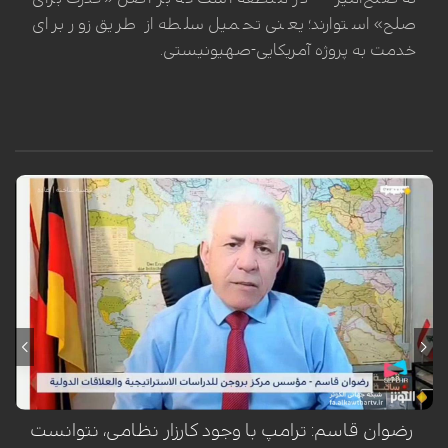
صلح» استوارند؛ یعنی تحمیل سلطه از طریق زور برای
خدمت به پروژه آمریکایی-صهیونیستی.
رضوان قاسم، بنیانگذار مرکز بروجن برای مطالعات راهبردی، در گفت‌وگو با
شبکه الکوثر تأکید کرد که تقویت نظامی گسترده آمریکا در منطقه با هدف
فشار روانی و سیاسی بر ایران انجام شده، اما واشنگتن به دلیل هشدار
کارشناسان درباره تبدیل هرگونه درگیری به جنگی فرسایشی و طولانی‌مدت،
تمایل واقعی برای ورود به جنگ ندارد.
رضوان قاسم: ترامپ با وجود کارزار نظامی، نتوانست