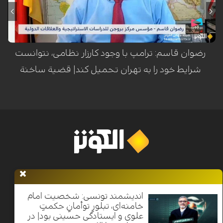
فشار روانی و سیاسی بر ایران انجام شده، اما واشنگتن به دلیل هشدار
کارشناسان درباره تبدیل هرگونه درگیری به جنگی فرسایشی و طولانی‌مدت،
تمایل واقعی برای ورود به جنگ ندارد.
رضوان قاسم: ترامپ با وجود کارزار نظامی، نتوانست
شرایط خود را به تهران تحمیل کند| قضیة ساخنة
خانه
اخبار
برنامه ها
فرهنگ و مقاومت
الکوثر پلاس
معرفی
الکوثر
اندیشمند تونسی: شخصیت امام
خامنه‌ای، تبلورِ توأمانِ حکمتِ
علوی و ایستادگی حسینی بود| در
Nilesat 11900 V | Badr 8 11747 V | Badr5 12284 V