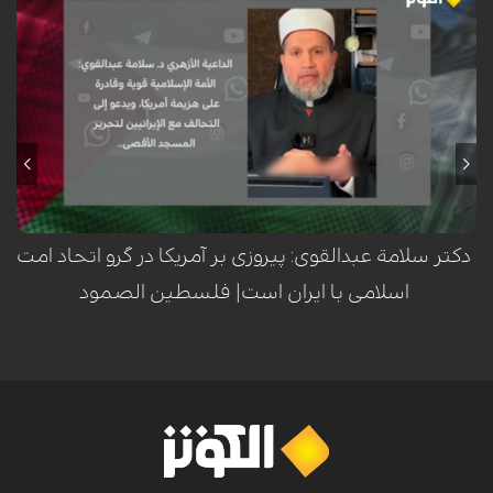
سلامة عبدالقوی، عالم برجسته اهل سنت و داعیه‌دار ازهري، با تأکید بر قدرت و
توانمندی امت اسلامی، اعلام کرد که این امت قادر به شکست آمریکا است. او در
این راستا، هم‌پیمانی با ایران را راهکاری کلیدی برای آزادسازی مسجدالاقصی و
مقابله با استکبار جهانی دانست.
دکتر سلامة عبدالقوی: پیروزی بر آمریکا در گرو اتحاد امت
اسلامی با ایران است| فلسطين الصمود