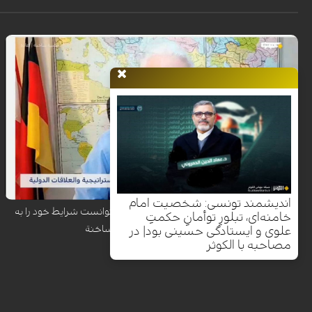
رضوان قاسم، بنیانگذار مرکز بروجن برای مطالعات راهبردی، در گفت‌وگو با
شبکه الکوثر تأکید کرد که تقویت نظامی گسترده آمریکا در منطقه با هدف فشار
روانی و سیاسی بر ایران انجام شده، اما واشنگتن به دلیل هشدار کارشناسان
درباره تبدیل هرگونه درگیری به جنگی فرسایشی و طولانی‌مدت، تمایل واقعی
برای ورود به جنگ ندارد.
اندیشمند تونسی: شخصیت امام
رضوان قاسم: ترامپ با وجود کارزار نظامی، نتوانست شرایط خود را به
خامنه‌ای، تبلورِ توأمانِ حکمتِ
تهران تحمیل کند| قضیة ساخنة
علوی و ایستادگی حسینی بود| در
مصاحبه با الکوثر