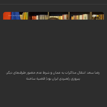
رضا سعد، مدیر مرکز ژنو برای مطالعات سیاسی، در گفت‌وگو با شبکه الکوثر
تأکید کرد که ایران با موفقیت توانست مذاکرات غیرمستقیم با آمریکا را به
پرونده هسته‌ای محدود کند و سایر موضوعات منطقه‌ای را از میز مذاکره خارج
نماید. وی انتقال مذاکرات به عمان و شرط عدم حضور طرف‌های دیگر را از نقاط
قوت راهبرد تهران ارزیابی کرد و افزود که دور آینده مذاکرات در ژنو با وجود
تهدیدهای ترامپ برای استفاده از گزینه نظامی، در فضای تشدید فشارهای
سیاسی و رسانه‌ای برگزار خواهد شد.
رضا سعد: انتقال مذاکرات به عمان و شرط عدم حضور طرف‌های دیگر،
پیروزی راهبردی ایران بود| قضیة ساخنة