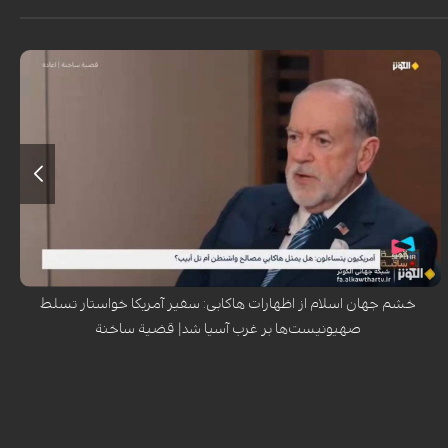
اظهارات جنجالی مایک هاکابی، سفیر آمریکا در رژیم صهیونیستی، درباره تسلط
این رژیم بر تمام سرزمین‌های غرب آسیا بر اساس تفاسیر توراتی، موج گسترده‌ای
از خشم در جهان اسلام و حتی انتقاداتی را در داخل آمریکا برانگیخته است.
خشم جهان اسلام از اظهارات هاکابی: سفیر آمریکا خواستار تسلط
صهیونیست‌ها بر غرب آسیا شد| قضیة ساخنة