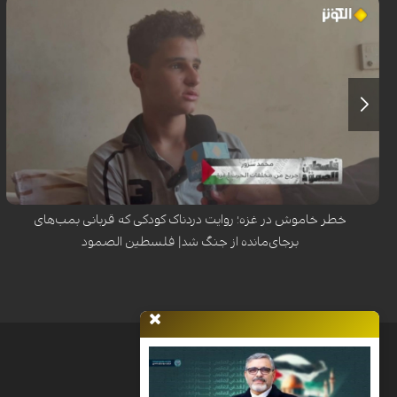
محمد سرور، کودک فلسطینی ساکن اردوگاه النصیرات در نوار غزه، هنگام عبور
از کنار تپه‌وری در این منطقه، هدف انفجار یک گلوله یا ماده منفجره باقیمانده
از ارتش اشغالگر اسرائیل قرار گرفت. این انفجار که در یک لحظه‌ی گذرا رخ داد،
مسیر زندگی او را برای همیشه دگرگون ساخت؛ به طوری که منجر به قطع هر دو
پا، فلج شدن دست چپ، فلج نیمی از صورت و آسیب جدی به بینایی وی گردید.
این حادثه‌ی تلخ، بار دیگر هشداری است بر خطر مستمر مواد منفجره
برجای‌مانده از جنگ در مناطق مختلف غزه.
خطر خاموش در غزه؛ روایت دردناک کودکی که قربانی بمب‌های
برجای‌مانده از جنگ شد| فلسطین الصمود