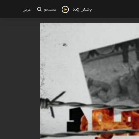
پخش زنده
عربي
جستجو