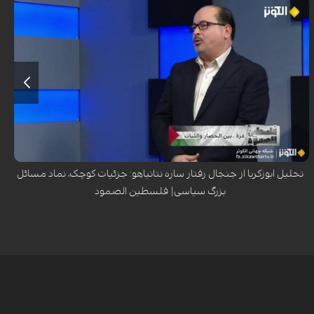
یحیی ابوزکریا، اندیشمند و فعال رسانه‌ای الجزایری، در گفتگو با شبکه الکوثر با
اشاره به جنجال رسانه‌ای پیرامون رفتار ساره نتانیاهو (دزدیدن حوله هتل ها)،
همسر نخست‌وزیر رژیم صهیونیستی، تأکید کرد که این «جزئیات کوچک» در
گفتمان سیاسی برای بیان مسائل بزرگ‌تر به کار گرفته می‌شوند و رفتار افراد، در
صورت اثبات، می‌تواند به عنوان نمادی برای تحلیل سیاست‌ها و عملکرد دولت‌ها
مورد استفاده قرار گیرد.
تحلیل ابوزکریا از جنجال رفتار ساره نتانیاهو: جزئیات کوچک، نماد مسائل
بزرگ سیاسی| فلسطین الصمود