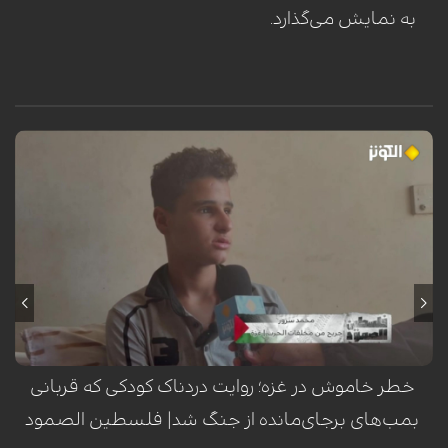
به نمایش می‌گذارد.
محمد سرور، کودک فلسطینی ساکن اردوگاه النصیرات در نوار غزه، هنگام عبور
از کنار تپه‌وری در این منطقه، هدف انفجار یک گلوله یا ماده منفجره باقیمانده
از ارتش اشغالگر اسرائیل قرار گرفت. این انفجار که در یک لحظه‌ی گذرا رخ داد،
مسیر زندگی او را برای همیشه دگرگون ساخت؛ به طوری که منجر به قطع هر
دو پا، فلج شدن دست چپ، فلج نیمی از صورت و آسیب جدی به بینایی وی
گردید. این حادثه‌ی تلخ، بار دیگر هشداری است بر خطر مستمر مواد منفجره
برجای‌مانده از جنگ در مناطق مختلف غزه.
خطر خاموش در غزه؛ روایت دردناک کودکی که قربانی
بمب‌های برجای‌مانده از جنگ شد| فلسطین الصمود