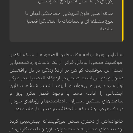
رکوردی در ۱۵ سال اخیر| مع المراسلین
هدف اصلی طرح آمریکایی: هماهنگی لبنان با
موج منطقه‌ای و مماشات با اشغالگر| قضیة
ساخنة
به گزارش ویژهٔ برنامه «فلسطین الصمود» از شبکه الکوثر،
موفقیت ضحی ابودلال فراتر از یک دستاورد تحصیلی
است؛ این موفقیت گواهی بر ارادهٔ زندگی در دل واقعیتی
دشوار و خونین است. ضحی در اردوگاه النصیرات در مرکز
نوار غزه درس می‌خواند و آرزو داشت رشتهٔ مددکاری
اجتماعی را ادامه دهد. با وجود قطع مکرر برق و
ساعت‌های سنگین بمباران، یادداشت‌ها و رؤیاهای خود را
در دفتری می‌نوشت که تا لحظهٔ شهادتش باز مانده بود.
خانواده‌اش از دختری سخن می‌گویند که پیش‌بینی کرده
بود نتیجه‌ای ممتاز به دست خواهد آورد و با پشتکارش، در