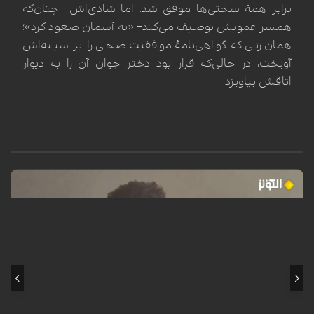
برابر همهٔ سختی‌ها موفق شد. اما شادی‌اش –چنان‌که
همسر عمویش توصیف می‌کند– «به آسمان صعود کرد»؛
همان زنی که گواهی‌نامهٔ موفقیت ضحی را بر سینه‌اش
آویخت، در حالی‌که قرار بود دختر جوان آن را به دیوار
اتاقش بیاویزد.
محمد سرور، کودک فلسطینی ساکن اردوگاه النصیرات در نوار غزه، هنگام عبور
از کنار تپه‌وری در این منطقه، هدف انفجار یک گلوله یا ماده منفجره باقیمانده
از ارتش اشغالگر اسرائیل قرار گرفت. این انفجار که در یک لحظه‌ی گذرا رخ داد،
مسیر زندگی او را برای همیشه دگرگون ساخت؛ به طوری که منجر به قطع هر
دو پا، فلج شدن دست چپ، فلج نیمی از صورت و آسیب جدی به بینایی وی
گردید. این حادثه‌ی تلخ، بار دیگر هشداری است بر خطر مستمر مواد منفجره
برجای‌مانده از جنگ در مناطق مختلف غزه.