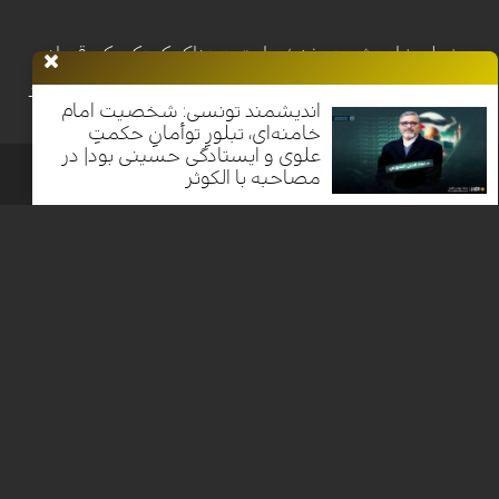
خطر خاموش در غزه؛ روایت دردناک کودکی که قربانی
بمب‌های برجای‌مانده از جنگ شد| فلسطین الصمود
اندیشمند تونسی: شخصیت امام
خامنه‌ای، تبلورِ توأمانِ حکمتِ
علوی و ایستادگی حسینی بود| در
مصاحبه با الکوثر
خانه
اخبار
برنامه ها
فرهنگ و مقاومت
الکوثر پلاس
معرفی
الکوثر
Nilesat 11900 V | Badr 8 11747 V | Badr5 12284 V
تمامی حقوق محفوظ است