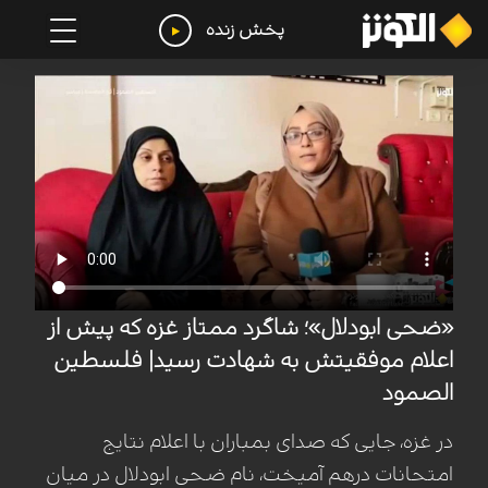
پخش زنده
«ضحی ابودلال»؛ شاگرد ممتاز غزه که پیش از
اعلام موفقیتش به شهادت رسید| فلسطین
الصمود
در غزه، جایی که صدای بمباران با اعلام نتایج
امتحانات درهم آمیخت، نام ضحی ابودلال در میان