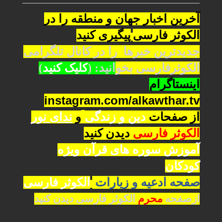
آخرین اخبار جهان و منطقه را در
الکوثر فارسی
پیگیری کنید
جدیدترین خبرها را در کانال تلگرامی
الکوثرفارسی بخو
انید: (
کلیک کنید
)
اینستاگرام
instagram.com/alkawthar.tv
از صفحات
دین و زندگی
و
ندای نور
الکوثر فارسی
دیدن کنید
آموزش سوره های قرآن ویژه
کودکان
صفحه
ادعیه و زیارات
الکوثر فارسی
ازصفحه
محرم
الکوثر فارسی دیدن کنید