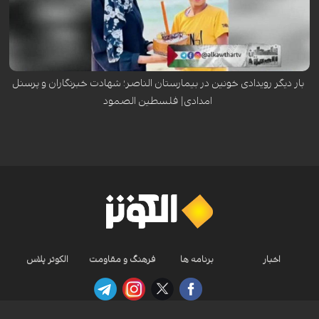
شکل عامدانه بی‌گناهان را هدف می‌گیرند. این اتفاق در سال ۲۰۲۵ رخ داد، در
حالی که وصیت‌نامه مادر فلسطینی و خبرنگار، «مریم ابو دقه»، که این جنایات
را ثبت و محکوم می‌کرد، منتشر شد.
(ویژه شبکه الکوثر – فلسطین الصمود)
بار دیگر رویدادی خونین در بیمارستان الناصر؛ شهادت خبرنگاران و پرسنل
امدادی| فلسطين الصمود
اخبار
برنامه ها
فرهنگ و مقاومت
الکوثر پلاس
Nilesat 11900 V | Badr 8 11747 V | Badr5 12284 V