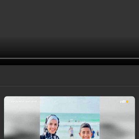
در صحنه‌ای دردناک که توسط پخش زنده از مجتمع پزشکی ناصر در فلسطین
ثبت شد، غیرنظامیان، تیم‌های پزشکی و خبرنگاران هنگام ارائه خدمات امدادی
مورد حمله صهیونیست‌ها قرار گرفتند؛ امری که تأکید می‌کند اشغالگران به