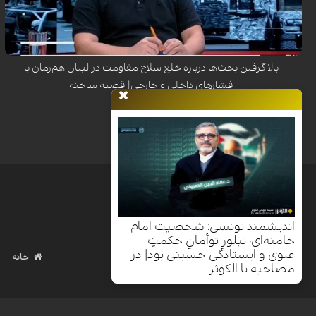
سلاح پیگیری می‌شود و در چارچوب تغییرات ژئوپلیتیک در منطقه و همزمان با
تشدید اقدامات رژیم صهیونیستی دنبال می‌گردد.
بالا گرفتن بحث‌ها درباره خلع سلاح مقاومت در لبنان هم‌زمان با
فشارهای داخلی و خارجی| قضیه ساخنه
اندیشمند تونسی: شخصیت امام
خامنه‌ای، تبلورِ توأمانِ حکمتِ
علوی و ایستادگی حسینی بود| در
خانه
مصاحبه با الکوثر