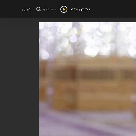
پخش زنده
عربي
جستجو