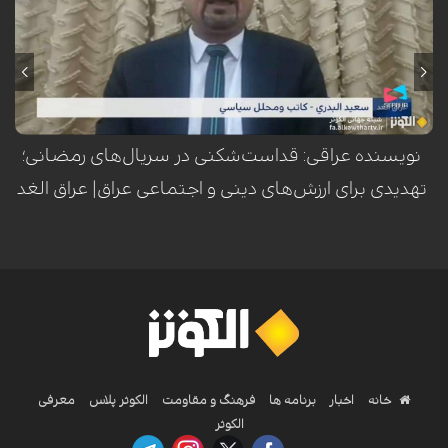
سعید البدري، نویسنده و تحلیلگر سیاسی عراق، با هشدار نسبت به استفاده از
نمادهای مقدس اهل‌بیت(ع) در برخی آثار نمایشی، این اقدام را تلاشی برای
هدف‌گیری سه رکن اساسی جامعه عراق یعنی مرجعیت، شعائر حسینی و
عشایر دانست.
نویسنده عراقی: قداست‌شکنی در سریال‌های رمضانی؛
تهدیدی برای ارزش‌های دینی و اجتماعی عراق| عراق الغد
خانه
اخبار
برنامه ها
فرهنگ و مقاومت
الکوثر پلاس
معرفی
الکوثر