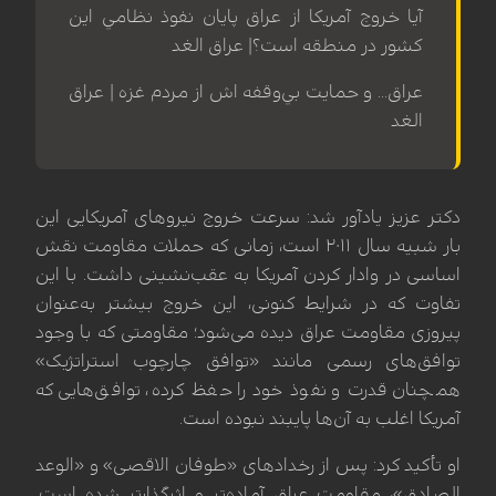
آيا خروج آمريكا از عراق پايان نفوذ نظامي اين
كشور در منطقه است؟| عراق الغد
عراق... و حمايت بي‌وقفه اش از مردم غزه | عراق
الغد
دکتر عزیز یادآور شد: سرعت خروج نیروهای آمریکایی این
بار شبیه سال ۲۰۱۱ است، زمانی که حملات مقاومت نقش
اساسی در وادار کردن آمریکا به عقب‌نشینی داشت. با این
تفاوت که در شرایط کنونی، این خروج بیشتر به‌عنوان
پیروزی مقاومت عراق دیده می‌شود؛ مقاومتی که با وجود
توافق‌های رسمی مانند «توافق چارچوب استراتژیک»
همچنان قدرت و نفوذ خود را حفظ کرده، توافق‌هایی که
آمریکا اغلب به آن‌ها پایبند نبوده است.
او تأکید کرد: پس از رخدادهای «طوفان الاقصی» و «الوعد
الصادق»، مقاومت عراق آماده‌تر و اثرگذارتر شده است.