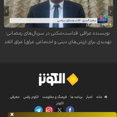
سعید البدري، نویسنده و تحلیلگر سیاسی عراق، با هشدار نسبت به استفاده از
نمادهای مقدس اهل‌بیت(ع) در برخی آثار نمایشی، این اقدام را تلاشی برای
هدف‌گیری سه رکن اساسی جامعه عراق یعنی مرجعیت، شعائر حسینی و
عشایر دانست.
نویسنده عراقی: قداست‌شکنی در سریال‌های رمضانی؛
تهدیدی برای ارزش‌های دینی و اجتماعی عراق| عراق الغد
خانه
اخبار
برنامه ها
فرهنگ و مقاومت
الکوثر پلاس
معرفی
الکوثر