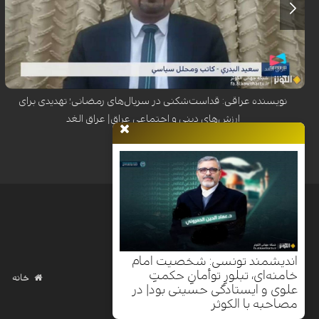
سعید البدري، نویسنده و تحلیلگر سیاسی عراق، با هشدار نسبت به استفاده از
نمادهای مقدس اهل‌بیت(ع) در برخی آثار نمایشی، این اقدام را تلاشی برای
هدف‌گیری سه رکن اساسی جامعه عراق یعنی مرجعیت، شعائر حسینی و عشایر
دانست.
نویسنده عراقی: قداست‌شکنی در سریال‌های رمضانی؛ تهدیدی برای
ارزش‌های دینی و اجتماعی عراق| عراق الغد
اندیشمند تونسی: شخصیت امام
خامنه‌ای، تبلورِ توأمانِ حکمتِ
خانه
علوی و ایستادگی حسینی بود| در
مصاحبه با الکوثر