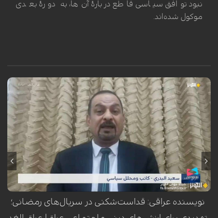
نبود توافق سیاسی قاطع دربارهٔ آن‌ها، به دورهٔ بعدی
موکول شده‌اند.
سعید البدري، نویسنده و تحلیلگر سیاسی عراق، با هشدار نسبت به استفاده از
نمادهای مقدس اهل‌بیت(ع) در برخی آثار نمایشی، این اقدام را تلاشی برای
هدف‌گیری سه رکن اساسی جامعه عراق یعنی مرجعیت، شعائر حسینی و
عشایر دانست.
نویسنده عراقی: قداست‌شکنی در سریال‌های رمضانی؛
تهدیدی برای ارزش‌های دینی و اجتماعی عراق| عراق الغد