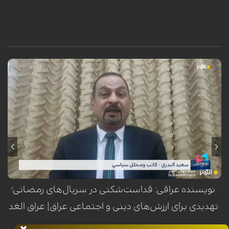
سعید البدري، نویسنده و تحلیلگر سیاسی عراق، با هشدار نسبت به استفاده از
نمادهای مقدس اهل‌بیت(ع) در برخی آثار نمایشی، این اقدام را تلاشی برای
هدف‌گیری سه رکن اساسی جامعه عراق یعنی مرجعیت، شعائر حسینی و
عشایر دانست.
نویسنده عراقی: قداست‌شکنی در سریال‌های رمضانی؛
تهدیدی برای ارزش‌های دینی و اجتماعی عراق| عراق الغد