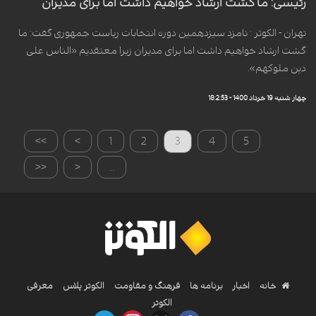
رئیسی: ما گشت ارشاد خواهیم داشت اما برای مدیران
تهران - الکوثر : نامزد سیزدهمین دوره انتخابات ریاست جمهوری گفت:‌ ما
گشت ارشاد خواهیم داشت اما برای مدیران زیرا معتقدیم «الناس علی
دین ملوکهم».
چهار شنبه 19 خرداد 1400 - 18:2:53
>>
>
1
2
3
4
5
<<
<
...
خانه
اخبار
برنامه ها
فرهنگ و مقاومت
الکوثر پلاس
معرفی
الکوثر