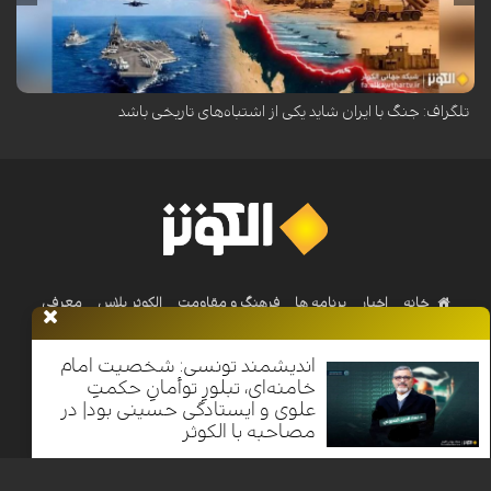
روزنامه دیلی تلگراف در تحلیلی هشدار داده است که جنگ آمریکا و اسرائیل
علیه ایران ممکن است به یکی از اشتباهات تاریخی تبدیل شود.
تلگراف: جنگ با ایران شاید یکی از اشتباه‌های تاریخی باشد
خانه
اخبار
برنامه ها
فرهنگ و مقاومت
الکوثر پلاس
معرفی
الکوثر
اندیشمند تونسی: شخصیت امام
خامنه‌ای، تبلورِ توأمانِ حکمتِ
Nilesat 11900 V | Badr 8 11747 V | Badr5 12284 V
علوی و ایستادگی حسینی بود| در
مصاحبه با الکوثر
تمامی حقوق محفوظ است