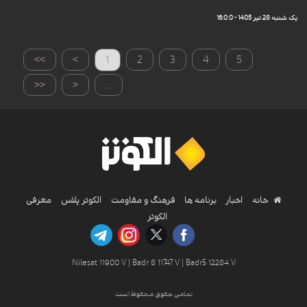
یک شنبه 28 تیر 1405 - 16:0:0
>>
>
1
2
3
4
5
<<
<
...
خانه
اخبار
برنامه ها
فرهنگ و مقاومت
الکوثر پلاس
معرفی
الکوثر
Nilesat 11900 V | Badr 8 11747 V | Badr5 12284 V
تمامی حقوق محفوظ است