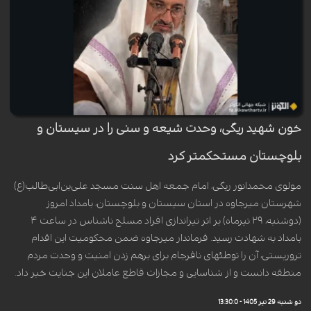
خون شهید ریگی، وحدت شیعه و سنی را در سیستان و
بلوچستان مستحکمتر کرد
مولوی محمدانور ریگی، امام جمعه اهل سنت مسجد علی‌بن‌ابی‌طالب(ع)
شهرستان میرجاوه در استان سیستان و بلوچستان، بامداد امروز
(دوشنبه، ۲۹ تیرماه) بر اثر تیراندازی افراد مسلح ناشناس در ساعت ۴
بامداد به شهادت رسید. فرماندار میرجاوه ضمن محکومیت این اقدام
تروریستی، آن را توطئهای نافرجام برای برهم زدن امنیت و وحدت مردم
منطقه دانست و از شناسایی و مجازات قاطع عاملان این جنایت خبر داد.
دو شنبه 29 تیر 1405 - 13:30:0