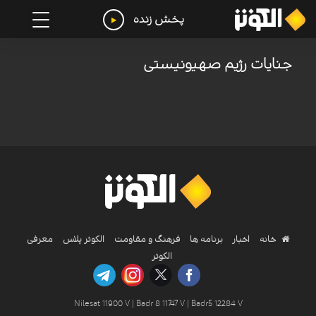
پخش زنده
جنایات رژیم صهیونیستی
خانه
اخبار
برنامه ها
فرهنگ و مقاومت
الکوثر پلاس
معرفی
الکوثر
Nilesat 11900 V | Badr 8 11747 V | Badr5 12284 V