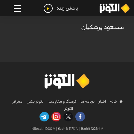
پخش زنده
مسعود پزشکیان
خانه
اخبار
برنامه ها
فرهنگ و مقاومت
الکوثر پلاس
معرفی
الکوثر
Nilesat 11900 V | Badr 8 11747 V | Badr5 12284 V