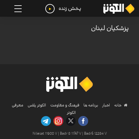
پخش زنده
پزشکیان لبنان
خانه
اخبار
برنامه ها
فرهنگ و مقاومت
الکوثر پلاس
معرفی
الکوثر
Nilesat 11900 V | Badr 8 11747 V | Badr5 12284 V