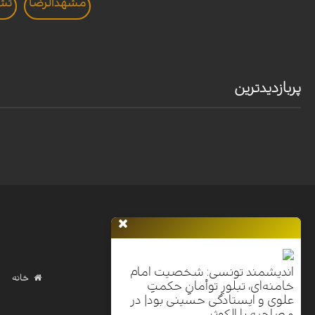
مشهدالرضا
تشی
پربازدیدترین
اندیشمند تونسی: شخصیت امام
خانه
خامنه‌ای، تبلورِ توأمانِ حکمتِ
علوی و ایستادگی حسینی بود| در
مصاحبه با الکوثر