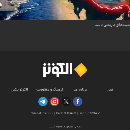
داده است که جنگ آمریکا و اسرائیل علیه ایران ممکن است به یکی از اشتباهات تاریخی تب
تباه‌های تاریخی باشد
اخبار
برنامه ها
فرهنگ و مقاومت
الکوثر پلاس
Nilesat 11900 V | Badr 8 11747 V | Badr5 12284 V
تمامی حقوق محفوظ است