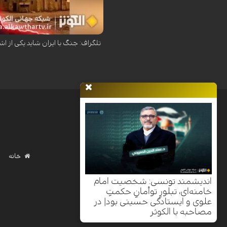
روزنامه دیلی تلگراف در تحلیلی هشدار 
تلگراف: جنگ با ایران شاید یکی از اش
خانه
اندیشمند تونسی: شخصیت امام
خامنه‌ای، تبلورِ توأمانِ حکمتِ
علوی و ایستادگی حسینی بود| در
مصاحبه با الکوثر