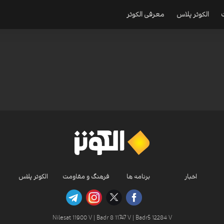
الکوثر پلاس
معرفی الکوثر
اخبار
برنامه ها
فرهنگ و مقاومت
الکوثر پلاس
Nilesat 11900 V | Badr 8 11747 V | Badr5 12284 V