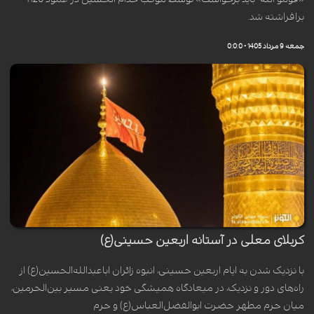
برافراشته شد.
جمعه 9 مرداد 1405 - 0:0:0
کربلای معلی در آستانه اربعین حسینی(ع)
با نزدیک شدن به ایام اربعین حسینی، انبوه زائران اباعبدالله‌الحسین(ع) از
راه‌های دور و نزدیک، در میعادگاه همیشگی خود یعنی مسیر بین‌الحرمین،
میان حرم مطهر حضرت ابوالفضل‌العباس(ع) و حرم