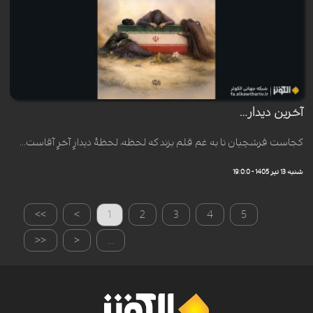
آخرین دیدار…
کجاست فرشچیان تا به غم قلم بزند که لحظه، لحظهٔ دیدارِ آخرِ آقاست…
شنبه 13 تیر 1405 - 19:0:0
>>
>
1
2
3
4
5
<<
<
...