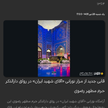
۱۳۶۴
یک شنبه 28 تیر 1405 - 17:0:0
قابی جدید از مزار نورانی «آقای شهید ایران» در رواق دارالذکر
حرم مطهر رضوی
آرامگاه نورانی «آقای شهید ایران» در رواق دارالذکر حرم مطهر رضوی، این
روزها حال و هوایی دیگر دارد؛ گویی کبوتران حرم، پرواز را به احترام این قائد