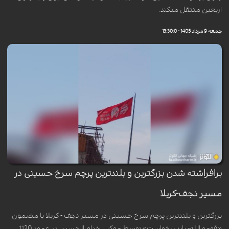
اربعین منتقل میکند.
جمعه 9 مرداد 1405 - 13:30:0
برافراشته شدن بزرگترین و بلندترین پرچم سرخ حسینی در
مسیر نجف-کربلا
بزرگترین و بلندترین پرچم سرخ حسینی در مسیر نجف - کربلا با مضمون
«قومو الله- باید برخواست» توسط موکب خدام الحسین در عمود 1120