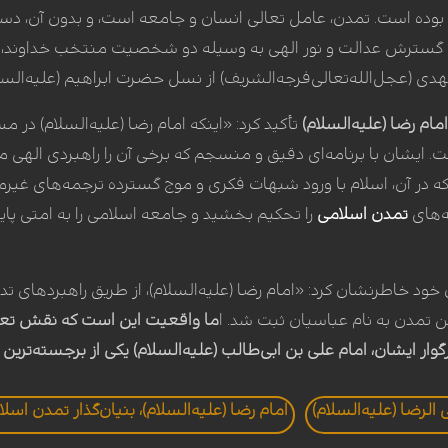
ده است. تمدن، عامل تعالی انسان و جامعه است، و بدون آن، دست
با گسترش عدالت و نور الهی به وسیله دو شخصیت منتخب خداوند
م مهدی (عجل‌الله‌تعالی‌فرجه‌الشریف) از نسل حضرت ابراهیم (علیه‌الس
م رضا (علیه‌السلام)
تأکید کرد: «اینکه امام رضا (علیه‌السلام) در م
 ایشان با برنامه‌ای دقیق و منسجم که برخی آن را راهبردی الهی می
 در آن، اسلام با ورود شبهات فکری و موج گسترده ترجمه‌های غیرمعتب
ه‌های
تمدن اسلامی
را تحکیم بخشید و جامعه اسلامی را به امتی پایبن
ود خاطرنشان کرد: «امام رضا (علیه‌السلام)، از طریق راهبردهای ت
ین تمدن به نام عباسیان ثبت شد. ا
ما واقعیت این است که نقش تعیین‌
رگوار ایشان، امام علی بن ابی‌طالب (علیه‌السلام) یکی از برجسته‌ترین 
لرضا (علیه‌السلام)
امام رضا (علیه‌السلام)، بنیان‌گذار تمدن ا