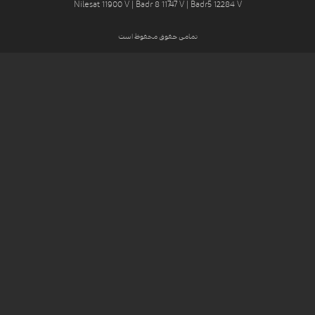
Nilesat 11900 V | Badr 8 11747 V | Badr5 12284 V
تمامی حقوق محفوظ است