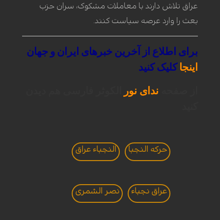
عراق تلاش دارند با معاملات مشکوک، سران حزب
بعث را وارد عرصه سیاست کنند.
برای
اطلاع
از
آخرین
خبرهای
ایران
و
جهان
اینجا
کلیک
کنید
از صفحه
ندای نور
الکوثر فارسی هم دیدن
کنید
حرکه النجبا
النجباء عراق
عراق نجباء
نصر الشمری