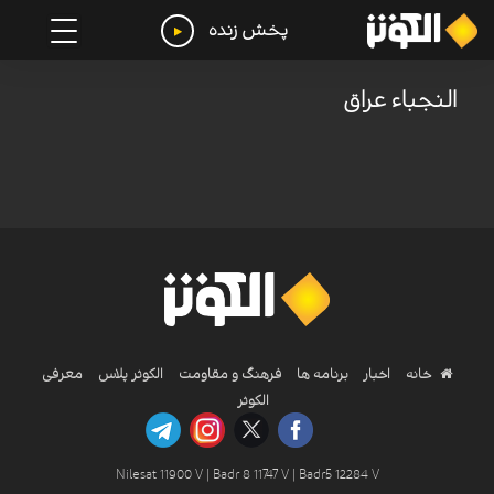
پخش زنده
النجباء عراق
خانه
اخبار
برنامه ها
فرهنگ و مقاومت
الکوثر پلاس
معرفی
الکوثر
Nilesat 11900 V | Badr 8 11747 V | Badr5 12284 V